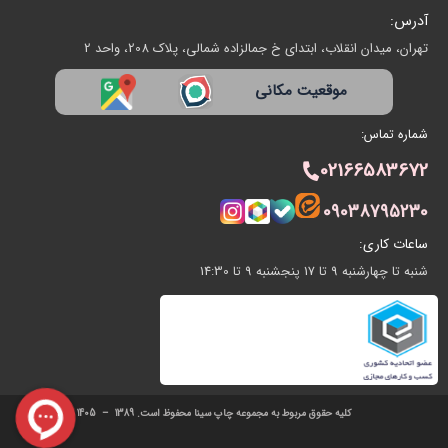
آدرس:
تهران، میدان انقلاب، ابتدای خ جمالزاده شمالی، پلاک 208، واحد 2
موقعیت مکانی
شماره تماس:
02166583672
09038795230
ساعات کاری:
شنبه تا چهارشنبه 9 تا 17 پنجشنبه 9 تا 14:30
کلیه حقوق مربوط به مجموعه چاپ سینا محفوظ است. 1389 – 1405