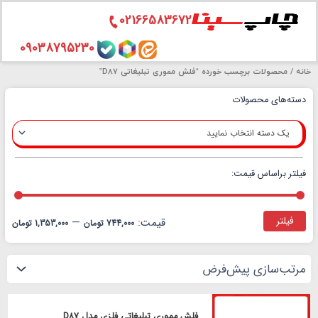
02166583672
رش
09038795230
ه
خانه
/ محصولات برچسب خورده “فلش مموری تبلیغاتی D87”
حتوا
دسته‌های محصولات
یک دسته انتخاب نمایید
فیلتر براساس قیمت:
حدا
حدا
قیم
قیم
فیلتر
قیمت:
—
744,000 تومان
1,353,000 تومان
فلش مموری تبلیغاتی فلزی مدل D87