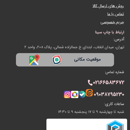
روش های ارسال کالا
تماس با ما
حریم خصوصی
ارتباط با چاپ سینا
آدرس:
تهران، میدان انقلاب، ابتدای خ جمالزاده شمالی، پلاک 208، واحد 2
موقعیت مکانی
شماره تماس:
02166583672
09038795230
ساعات کاری:
شنبه تا چهارشنبه 9 تا 17 پنجشنبه 9 تا 14:30