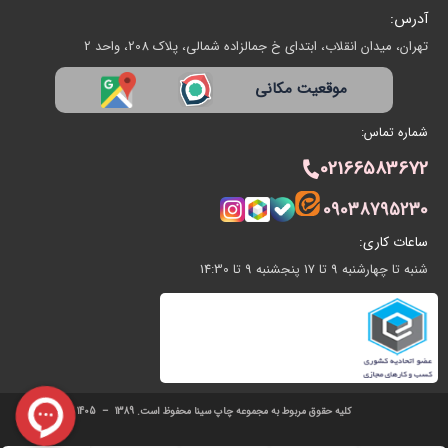
آدرس:
تهران، میدان انقلاب، ابتدای خ جمالزاده شمالی، پلاک 208، واحد 2
موقعیت مکانی
شماره تماس:
02166583672
09038795230
ساعات کاری:
شنبه تا چهارشنبه 9 تا 17 پنجشنبه 9 تا 14:30
کلیه حقوق مربوط به مجموعه چاپ سینا محفوظ است. 1389 – 1405