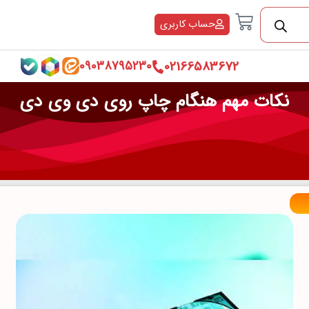
Cart
حساب کاربری
02166583672
09038795230
نکات مهم هنگام چاپ روی دی وی دی