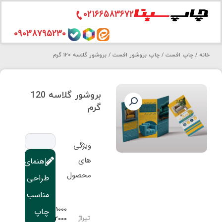
02166583672
رش
09038795230
ه
خانه
/
چاپ افست
/
چاپ بروشور افست
/ بروشور گلاسه 120 گرم
حتوا
بروشور گلاسه 120
گرم
ویژگی
های
راهنمای
محصول
طراحی
مناسب
1000,
چاپ
2000,
تیراژ