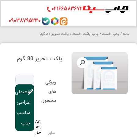
02166583672
رش
09038795230
ه
خانه
/
چاپ افست
/
چاپ پاکت افست
/ پاکت تحریر 80 گرم
حتوا
پاکت تحریر 80 گرم
ویژگی
های
راهنمای
محصول
طراحی
مناسب
A3,
چاپ
A4,
A5,
سایز