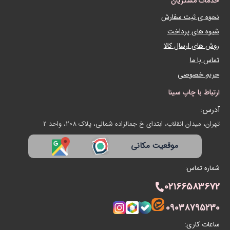
خدمات مشتریان
نحوه ی ثبت سفارش
شیوه های پرداخت
روش های ارسال کالا
تماس با ما
حریم خصوصی
ارتباط با چاپ سینا
آدرس:
تهران، میدان انقلاب، ابتدای خ جمالزاده شمالی، پلاک 208، واحد 2
موقعیت مکانی
شماره تماس:
02166583672
09038795230
ساعات کاری: