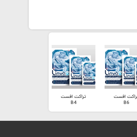
راکت افست
تراکت افست
B4
B6