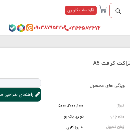
Cart
حساب کاربری
02166583672
09038795230
راکت کرافت A5
ویژگی های محصول
راهنمای طراحی م
1000, 2000, 5000
تیراژ
دو رو, یک رو
روی چاپ
10 روز کاری
زمان تحویل