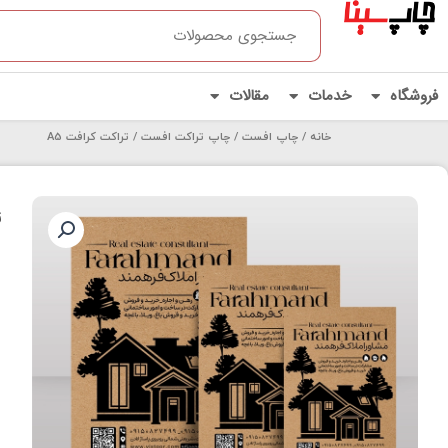
Products
رش
search
ه
حتوا
فروشگاه
خدمات
مقالات
خانه
/
چاپ افست
/
چاپ تراکت افست
/ تراکت کرافت A5
ت