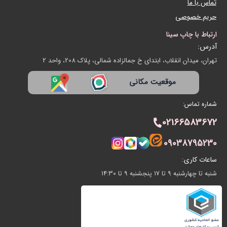
تماس با ما
حریم خصوصی
ارتباط با چاپ سینا
آدرس:
تهران، میدان انقلاب، ابتدای خ جمالزاده شمالی، پلاک 208، واحد 2
موقعیت مکانی
شماره تماس:
02166583672
09038795230
ساعات کاری:
شنبه تا چهارشنبه 9 تا 17 پنجشنبه 9 تا 14:30