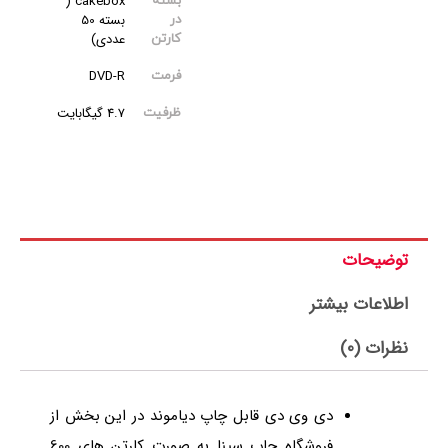
cakebox (
بسته
بسته 50
در
عددی)
کارتن
DVD-R
فرمت
4.7 گیگابایت
ظرفیت
توضیحات
اطلاعات بیشتر
نظرات (0)
دی وی دی قابل چاپ دیاموند در این بخش از
فروشگاه چاپ سینا به صورت کارتن های 600