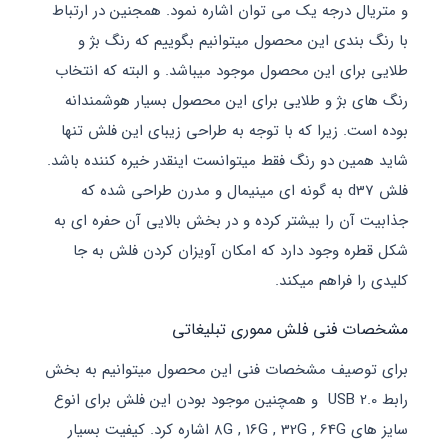
 درجه یک می توان اشاره نمود. همجنین در ارتباط
ندی این محصول میتوانیم بگوییم که رنگ بژ و
ای این محصول موجود میباشد. و البته که انتخاب
بژ و طلایی برای این محصول بسیار هوشمندانه
 زیرا که با توجه به طراحی زیبای این فلش تنها
ن دو رنگ فقط میتوانست اینقدر خیره کننده باشد.
فلش d37 به گونه ای مینیمال و مدرن طراحی شده که
ن را بیشتر کرده و در بخش بالایی آن حفره ای به
 وجود دارد که امکان آویزان کردن فلش به جا
فراهم میکند.
فنی فلش مموری تبلیغاتی
صیف مشخصات فنی این محصول میتوانیم به بخش
رابط USB 2.0 و همچنین موجود بودن این فلش برای انوع
سایز های ۸G , 16G , 32G , 64G اشاره کرد. کیفیت بسیار