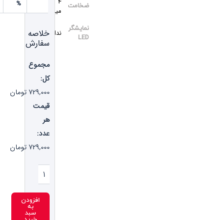
4
%
ضخامت
میلی‌متر
نمایشگر
خلاصه
ندارد
LED
سفارش
مجموع
کل:
729,000
تومان
قیمت
هر
عدد:
729,000
تومان
افزودن
به
سبد
خرید