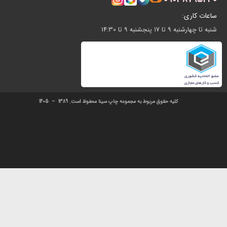
تا 14:30
کلیه حقوق مربوط به مجموعه چاپ سینا محفوظ است. 1389 – 1405