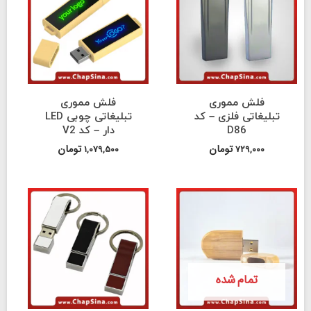
 مموری
فلش مموری
ی فلزی – کد
تبلیغاتی چوبی LED
D86
دار – کد V2
تومان
تومان
۱,۰۷۹,۵۰۰
۷۲
م شده