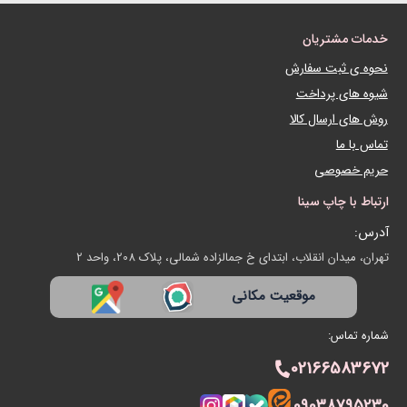
یان
سفارش
داخت
ل کالا
ی
سینا
اب، ابتدای خ جمالزاده شمالی، پلاک 208، واحد 2
موقعیت مکانی
021
090