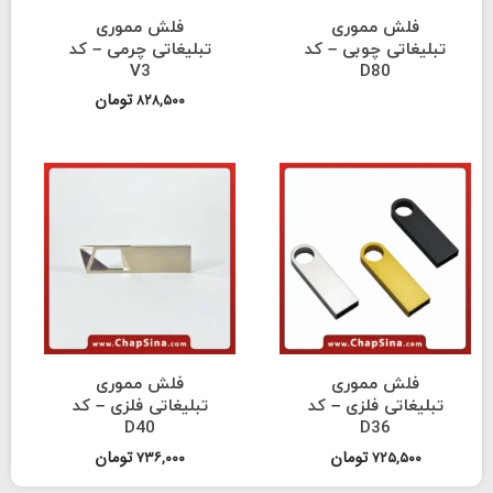
 مموری
فلش مموری
 چوبی – کد
تبلیغاتی چرمی – کد
V3
D80
تومان
۸۲۸,۵۰۰
 مموری
فلش مموری
ی فلزی – کد
تبلیغاتی فلزی – کد
D40
D36
تومان
تومان
۷۳۶,۰۰۰
۷۲