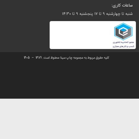
ا 14:30
کلیه حقوق مربوط به مجموعه چاپ سینا محفوظ است. 1389 – 1405