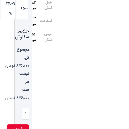
82
طول
24.09
میلی‌متر
تومان
فلش
۵۰۰+
۶۶۵,۰۰۰
%
3
ضخامت
میلی‌متر
خلاصه
56
عرض
سفارش
میلی‌متر
فلش
مجموع
کل:
876,000
تومان
قیمت
هر
عدد:
876,000
تومان