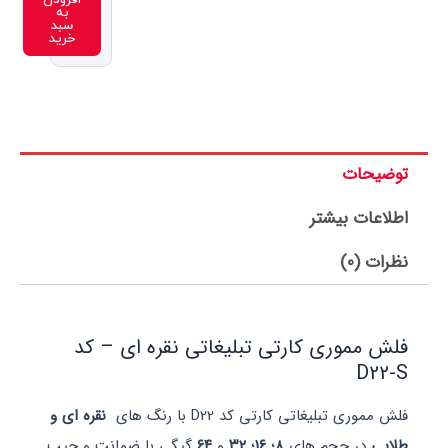
افزودن
به
سبد
خرید
ت
بیشتر
ری کارتی تبلیغاتی نقره ای – کد
لیغاتی کارتی کد D22 با رنگ های
نقره ای و
حجم های
۸
؛
۱۶
؛
۳۲
و
۶۴
گیگی با ضمانت و چیپ