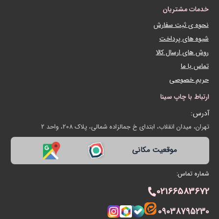
ان
سفارش
داخت
 کالا
سینا
اب، ابتدای خ جمالزاده شمالی، پلاک 208، واحد 2
قعیت مکانی
021
090